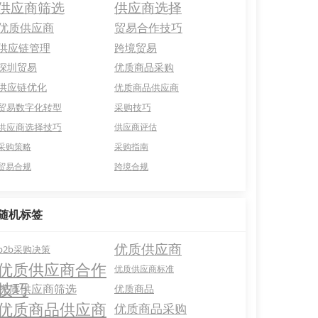
供应商筛选
供应商选择
优质供应商
贸易合作技巧
供应链管理
跨境贸易
深圳贸易
优质商品采购
供应链优化
优质商品供应商
贸易数字化转型
采购技巧
供应商选择技巧
供应商评估
采购策略
采购指南
贸易合规
跨境合规
随机标签
优质供应商
b2b采购决策
优质供应商合作
优质供应商标准
技巧
优质供应商筛选
优质商品
优质商品供应商
优质商品采购