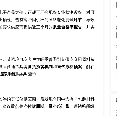
电子产品为例，正规工厂会配备专业检测设备，对原
上抽检。曾有客户因供应商省略老化测试环节，导致
前要求供应商提供近三个月的
质量合格率报告
，并实
标。某跨境电商客户在旺季曾遇到某供应商因原料短
供应商通常具备
备货预警机制
和
替代原料预案
，能在
追踪系统
供实时查询。
曾签约某低价供应商，后发现合同中含有「包装材料
。建议重点关注
付款周期
、
最小起订量
、
违约赔偿细