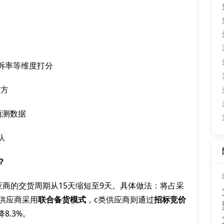
诉率等维度打分
作方
预测数据
队
？
应商的交货周期从15天缩短至9天。具体做法：将占采
供应商采用
联合备货模式
，c类供应商则通过
招标竞价
8.3%。