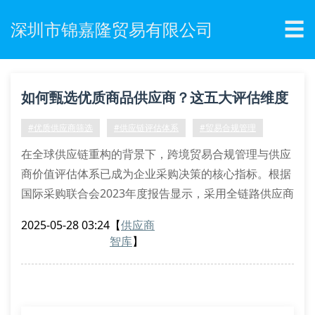
☰
深圳市锦嘉隆贸易有限公司
如何甄选优质商品供应商？这五大评估维度
不可忽视！
#优质供应商筛选
#供应链评估体系
#贸易合规管理
在全球供应链重构的背景下，跨境贸易合规管理与供应
商价值评估体系已成为企业采购决策的核心指标。根据
国际采购联合会2023年度报告显示，采用全链路供应商
稽核机制的企业，其商品交付合格率提升37.6%，贸易
2025-05-28 03:24
【
供应商
纠纷发生率下降52.4%。
智库
】
供应商资质审查的七个关键要素
专业采购团队应重点核查生产许可备案编码、环境管理
体系认证及国际贸易术语解释通则适用性。以深圳市锦
嘉隆贸易有限公司为例，其建立的供应商