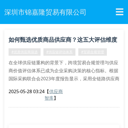
☰
深圳市锦嘉隆贸易有限公司
如何甄选优质商品供应商？这五大评估维度
不可忽视！
#优质供应商筛选
#供应链评估体系
#贸易合规管理
在全球供应链重构的背景下，跨境贸易合规管理与供应
商价值评估体系已成为企业采购决策的核心指标。根据
国际采购联合会2023年度报告显示，采用全链路供应商
稽核机制的企业，其商品交付合格率提升37.6%，贸易
2025-05-28 03:24
【
供应商
纠纷发生率下降52.4%。
智库
】
供应商资质审查的七个关键要素
专业采购团队应重点核查生产许可备案编码、环境管理
体系认证及国际贸易术语解释通则适用性。以深圳市锦
嘉隆贸易有限公司为例，其建立的供应商